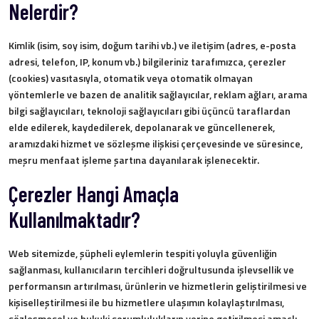
Nelerdir?
Kimlik (isim, soy isim, doğum tarihi vb.) ve iletişim (adres, e-posta
adresi, telefon, IP, konum vb.) bilgileriniz tarafımızca, çerezler
(cookies) vasıtasıyla, otomatik veya otomatik olmayan
yöntemlerle ve bazen de analitik sağlayıcılar, reklam ağları, arama
bilgi sağlayıcıları, teknoloji sağlayıcıları gibi üçüncü taraflardan
elde edilerek, kaydedilerek, depolanarak ve güncellenerek,
aramızdaki hizmet ve sözleşme ilişkisi çerçevesinde ve süresince,
meşru menfaat işleme şartına dayanılarak işlenecektir.
Çerezler Hangi Amaçla
Kullanılmaktadır?
Web sitemizde, şüpheli eylemlerin tespiti yoluyla güvenliğin
sağlanması, kullanıcıların tercihleri doğrultusunda işlevsellik ve
performansın artırılması, ürünlerin ve hizmetlerin geliştirilmesi ve
kişiselleştirilmesi ile bu hizmetlere ulaşımın kolaylaştırılması,
sözleşmesel ve hukuki sorumlulukların yerine getirilmesi amaçlı