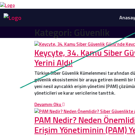
Anasay
Kategori:
Güvenlik
Keycyte, 34. Kamu Siber Gü
Yerini Aldı!
Türkiye Siber Güvenlik Kümelenmesi tarafından düz
güvenlik ekosistemini bir araya getiren önemli bir 
yeni nesil ayrıcalıklı erişim yönetimi (PAM) çözü
yöneticileri ve karar vericilerine tanıttık.
Devamını Oku
PAM Nedir? Neden Önemlidir?
Erişim Yönetiminin (PAM) Ye