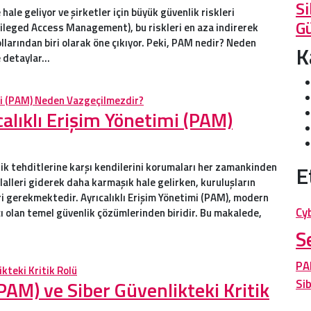
Si
ale geliyor ve şirketler için büyük güvenlik riskleri
G
ivileged Access Management), bu riskleri en aza indirerek
ollarından biri olarak öne çıkıyor. Peki, PAM nedir? Neden
K
te detaylar…
calıklı Erişim Yönetimi (PAM)
ik tehditlerine karşı kendilerini korumaları her zamankinden
E
ihlalleri giderek daha karmaşık hale gelirken, kuruluşların
eri gerekmektedir. Ayrıcalıklı Erişim Yönetimi (PAM), modern
Cy
ı olan temel güvenlik çözümlerinden biridir. Bu makalede,
S
P
(PAM) ve Siber Güvenlikteki Kritik
Si