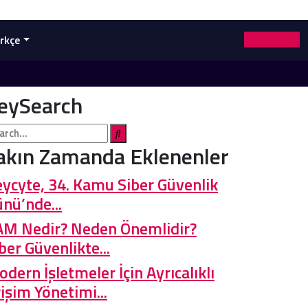
rkçe
Demo Talebi
eySearch
akın Zamanda Eklenenler
ycyte, 34. Kamu Siber Güvenlik
nü’nde...
AM Nedir? Neden Önemlidir?
ber Güvenlikte...
dern İşletmeler İçin Ayrıcalıklı
işim Yönetimi...