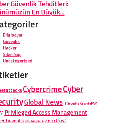
ber Güvenlik Tehditleri:
ünümüzün En Büyük...
ategoriler
Bilgisayar
Güvenlik
Hacker
Siber Suç
Uncategorized
tiketler
Cyber
Cybercrime
berattacks
ecurity
Global News
IT Security
KeycytePAM
Privileged Access Management
AM
ber Güvenlik
ZeroTrust
Veri Güvenliği