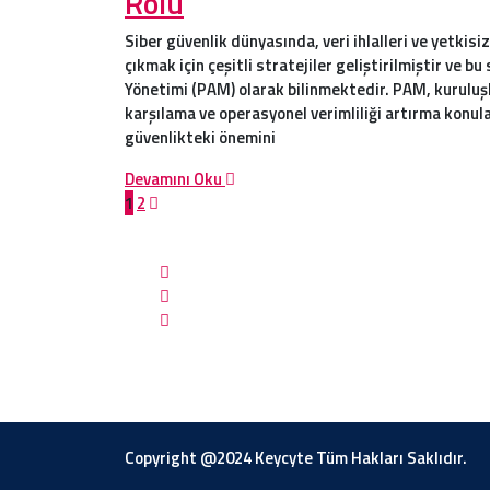
Rolü
Siber güvenlik dünyasında, veri ihlalleri ve yetkisi
çıkmak için çeşitli stratejiler geliştirilmiştir ve bu
Yönetimi (PAM) olarak bilinmektedir. PAM, kuruluşl
karşılama ve operasyonel verimliliği artırma konula
güvenlikteki önemini
Devamını Oku
1
2
İletişim Bilgileri
Hiz
Telefon:
+90 (312) 906 04 72
Pa
E-posta:
info@keycyte.com
Sa
Adres:
ASBU Sosyokent
Ya
Teknoloji Geliştirme Bölgesi L
Ba
Blok Kat:2 D:207 Altındağ/ANKARA
Ge
Mü
Copyright @2024 Keycyte Tüm Hakları Saklıdır.