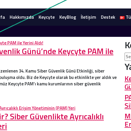
fa
Hakkımızda
Keycyte
KeyBlog
İletişim
Destek
Tü
K
venlik Günü’nde Keycyte PAM ile
Y
enlenen 34. Kamu Siber Güvenlik Günü Etkinliği, siber
Ke
buluşma oldu. Biz de Keycyte olarak bu etkinlikte yer aldık ve
mümüz Keycyte PAM’ı kamu kurumlarının siber güvenlik
Gü
P
Si
 Siber Güvenlikte Ayrıcalıklı
Mo
Er
ri