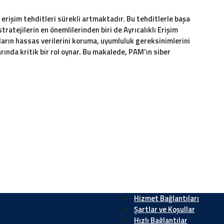
z erişim tehditleri sürekli artmaktadır. Bu tehditlerle başa
 stratejilerin en önemlilerinden biri de Ayrıcalıklı Erişim
arın hassas verilerini koruma, uyumluluk gereksinimlerini
rında kritik bir rol oynar. Bu makalede, PAM’ın siber
met Bağlantıları
Şartlar ve Koşulla
rola Yönetimi ve Güvenli
Gizlilik Politikası
klama
Kullanım Şartları
zılım Desteği, Kurulumu ve
Çerez Politikası
kımı
rçek Zamanlı Güvenlik İzleme
şteri Odaklı Hizmet Anlayışı
Hizmet Bağlantıları
Şartlar ve Koşullar
Hızlı Bağlantılar