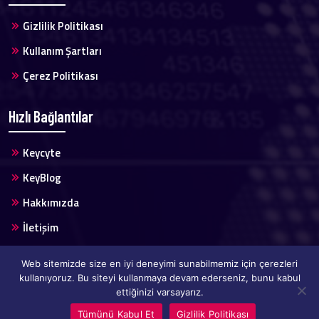
Gizlilik Politikası
Kullanım Şartları
Çerez Politikası
Hızlı Bağlantılar
Keycyte
KeyBlog
Hakkımızda
İletişim
Web sitemizde size en iyi deneyimi sunabilmemiz için çerezleri
kullanıyoruz. Bu siteyi kullanmaya devam ederseniz, bunu kabul
ettiğinizi varsayarız.
Copyright @2024 Keycyte Tüm Hakları Saklıdır.
Hizmet Bağlantıları
Şartlar ve Koşullar
Hızlı Bağlantılar
Tümünü Kabul Et
Gizlilik Politikası