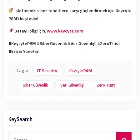
İşletmenizi siber tehditlere karşı güçlendirmek için Keycyte
PAM’i keşfedin!
Detaylı bilgi için:
www.keycyte.com
#KeycytePAM #SiberGüvenlik #VeriGüvenliği #ZeroTrust
#ErişimYönetimi
Tags:
IT Security
KeycytePAM
Siber Güvenlik
Veri Güvenliği
ZeroTrust
KeySearch